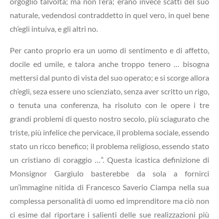
orgoglio talvolta; ma non l’era; erano invece scatti del suo
naturale, vedendosi contraddetto in quel vero, in quel bene
ch’egli intuiva, e gli altri no.
Per canto proprio era un uomo di sentimento e di affetto,
docile ed umile, e talora anche troppo tenero … bisogna
mettersi dal punto di vista del suo operato; e si scorge allora
ch’egli, seza essere uno scienziato, senza aver scritto un rigo,
o tenuta una conferenza, ha risoluto con le opere i tre
grandi problemi di questo nostro secolo, più sciagurato che
triste, più infelice che pervicace, il problema sociale, essendo
stato un ricco benefico; il problema religioso, essendo stato
un cristiano di coraggio …”. Questa icastica definizione di
Monsignor Gargiulo basterebbe da sola a fornirci
un’immagine nitida di Francesco Saverio Ciampa nella sua
complessa personalità di uomo ed imprenditore ma ciò non
ci esime dal riportare i salienti delle sue realizzazioni più