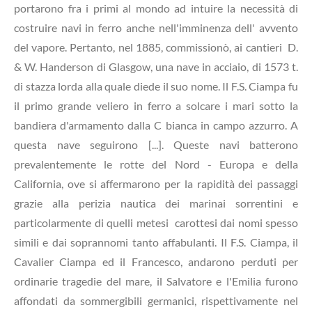
portarono fra i primi al mondo ad intuire la necessità di
costruire navi in ferro anche nell'imminenza dell' avvento
del vapore. Pertanto, nel 1885, commissionò, ai cantieri D.
& W. Handerson di Glasgow, una nave in acciaio, di 1573 t.
di stazza lorda alla quale diede il suo nome. Il F.S. Ciampa fu
il primo grande veliero in ferro a solcare i mari sotto la
bandiera d'armamento dalla C bianca in campo azzurro. A
questa nave seguirono [...]. Queste navi batterono
prevalentemente le rotte del Nord - Europa e della
California, ove si affermarono per la rapidità dei passaggi
grazie alla perizia nautica dei marinai sorrentini e
particolarmente di quelli metesi carottesi dai nomi spesso
simili e dai soprannomi tanto affabulanti. Il F.S. Ciampa, il
Cavalier Ciampa ed il Francesco, andarono perduti per
ordinarie tragedie del mare, il Salvatore e l'Emilia furono
affondati da sommergibili germanici, rispettivamente nel