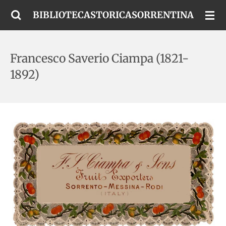
Vai
BIBLIOTECASTORICASORRENTINA
al
contenuto
principale
Francesco Saverio Ciampa (1821-
1892)