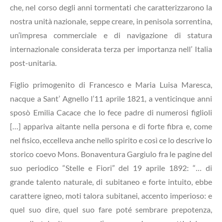
che, nel corso degli anni tormentati che caratterizzarono la
nostra unità nazionale, seppe creare, in penisola sorrentina,
un’impresa commerciale e di navigazione di statura
internazionale considerata terza per importanza nell’ Italia
post-unitaria.
Figlio primogenito di Francesco e Maria Luisa Maresca,
nacque a Sant’ Agnello l’11 aprile 1821, a venticinque anni
sposò Emilia Cacace che lo fece padre di numerosi figlioli
[…] appariva aitante nella persona e di forte fibra e, come
nel fisico, eccelleva anche nello spirito e così ce lo descrive lo
storico coevo Mons. Bonaventura Gargiulo fra le pagine del
suo periodico “Stelle e Fiori” del 19 aprile 1892: “… di
grande talento naturale, di subitaneo e forte intuito, ebbe
carattere igneo, moti talora subitanei, accento imperioso: e
quel suo dire, quel suo fare poté sembrare prepotenza,