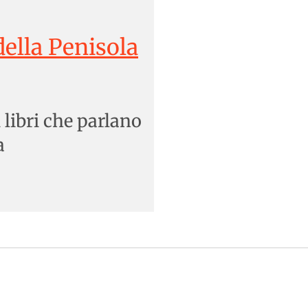
della Penisola
i libri che parlano
a