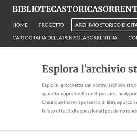
BIBLIOTECASTORICASORREN
Vai
al
contenuto
HOME
PROGETTO
ARCHIVIO STORICO DIGIT
principale
CARTOGRAFIA DELLA PENISOLA SORRENTINA
CO
Esplora l'archivio s
Esplora la ricchezza del nostro archivio stori
sguardo approfondito nel passato, navigando a
Chiunque fosse in possesso di libri, opuscoli o
l'aiuto di tutti gli appassionati possiamo ren