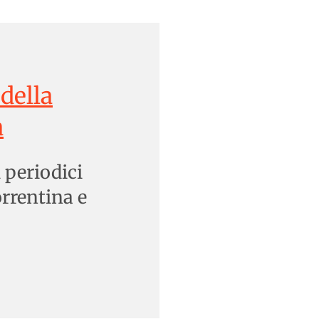
della
a
i periodici
orrentina e