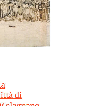
la
ittà di
e Molegnano