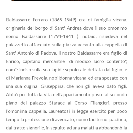
Baldassarre Ferraro (1869-1949) era di famiglia vicana,
originaria del borgo di Sant' Andrea dove il suo omonimo
nonno Baldassarre (1794-1841 ), notaio, risiedeva nel
palazzetto affacciato sulla piazza accanto alla cappella di
Sant' Antonio di Padova. Il nostro Baldassarre era figlio di
Enrico, capitano mercantile "di modico lucro contento",
com'è inciso sulla sua lapide sepolcrale dettata dal figlio, e
di Marianna Frevola, nobildonna vicana, ed era sposato con
una sua cugina, Giuseppina, che non gli aveva dato figli.
Abitò per tutta la vita nell'appartamento posto al secondo
piano del palazzo Starace al Corso Filangieri, presso
l'omonima cappella. Laureatosi in legge esercitò per poco
tempo la professione di avvocato; uomo taciturno, pacifico,
dal tratto signorile, in seguito ad una malattia abbandonò la